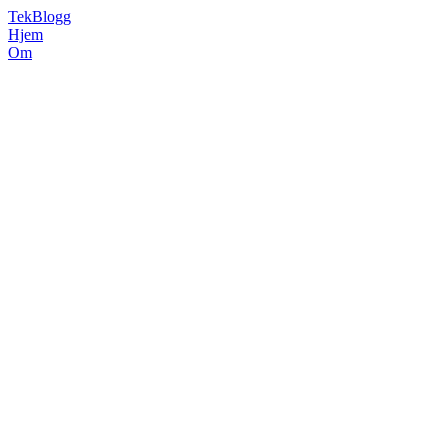
TekBlogg
Hjem
Om
Litt om krypto
Harald Vinje
23. august 2022