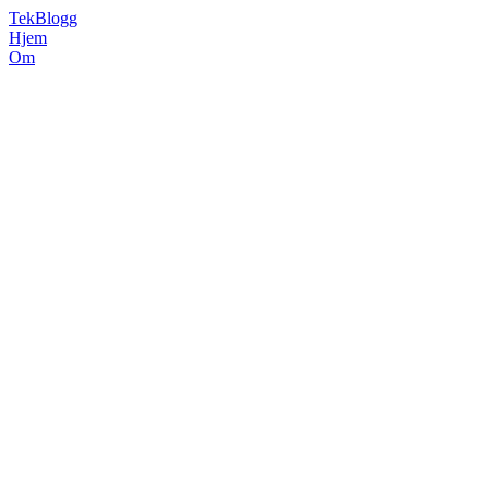
TekBlogg
Hjem
Om
AI-genererte spillkarakterer
Harald Vinje og Eirik Skjærseth
6. oktober 2021